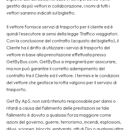
gestito da più vettori in collaborazione, i nomi di tutti i
vettori saranno indicati sul biglietto.
Il vettore fornisce servizi di trasporto per il cliente ed è
quindi l'esecutore ai sensi della legge Traffico viaggiatori.
Con la conclusione del contratto (acquisto del biglietto), il
Cliente ha il diritto di utilizzare i servizi di trasporto del
vettore in base alla prenotazione effettuata presso
GetByBus.com. GetByBus si impegnerà per assicurare,
ma non può garantire il corretto adempimento del
contratto tra il Cliente ed il vettore. I termini e le condizioni
del vettore che gestisce la rotta valgono per il servizio di
trasporto.
Get By ApS. non sarà ritenuto responsabile per danni o
ritardi a causa del fallimento delle prestazioni se tale
fallimento è dovuto a qualsiasi forza maggiore come
azioni del governo, guerre, terrorismo, incendi, esplosioni,
diluvi, scioperi, blocchi, embarghi, atti di Dio o qualsiasi altra